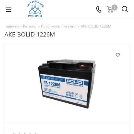
0
Главная
-
Каталог
-
Источники питания
-
АКБ BOLID 1226М
АКБ BOLID 1226М