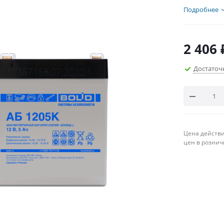
Подробнее
2 406
Достаточ
Цена действи
цен в рознич