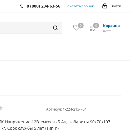
8 (800) 234-63-56
Заказать звонок
Войти
Корзина
0
0
0
пуста
Артикул:
1-224-213-764
5К Напряжение 12В, емкость 5 Ач, габариты 90х70х107
5 кг. Срок службы 5 лет (Тип К)