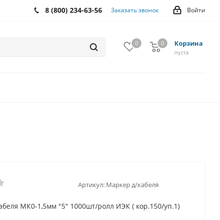
8 (800) 234-63-56
Заказать звонок
Войти
Корзина
0
0
0
пуста
Артикул:
Маркер д/кабеля
беля МК0-1,5мм "5" 1000шт/ролл ИЭК ( кор.150/уп.1)