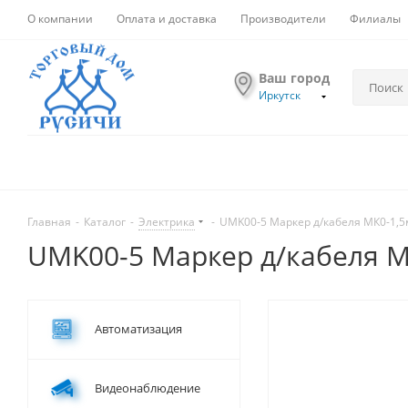
О компании
Оплата и доставка
Производители
Филиалы
Ваш город
Иркутск
Главная
-
Каталог
-
Электрика
-
UMK00-5 Маркер д/кабеля МК0-1,5
UMK00-5 Маркер д/кабеля М
Автоматизация
Видеонаблюдение