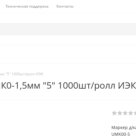
Техническая поддержка
Контакты
мм "5" 1000шт/ролл ИЭК
К0-1,5мм "5" 1000шт/ролл ИЭК
Маркер д/ка
UMK00-5