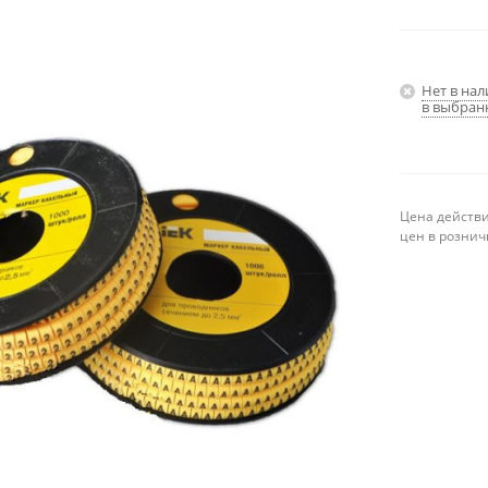
Нет в на
в выбран
Цена действи
цен в рознич