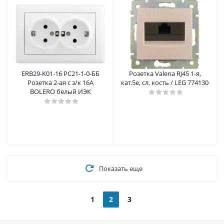
ERB29-K01-16 РС21-1-0-ББ
Розетка Valena RJ45 1-я,
Розетка 2-ая с з/к 16А
кат.5е, сл. кость / LEG 774130
BOLERO белый ИЭК
Показать еще
1
2
3