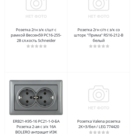
Розетка 2гн з/к с/шт с
Розетка 2гн с/п с з/к со
рамкой Вессен59 PC16-255-
шторк "Прима" RS16-212-B
28 сл.кость Schneider
белый
ERB21-K95-16 РС21-1-0-БА
Розетка Valena розетка
Розетка 2-ая с з/к 16А
2К+З/бел / LEG 774420
BOLERO антрацит ИЭК