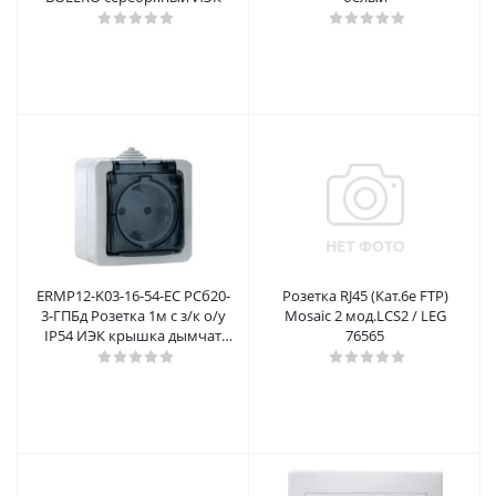
ERMP12-K03-16-54-EC РСб20-
Розетка RJ45 (Кат.6e FTP)
3-ГПБд Розетка 1м с з/к о/у
Mosaic 2 мод.LCS2 / LEG
IP54 ИЭК крышка дымчат.
76565
ГЕРМЕС PLUS