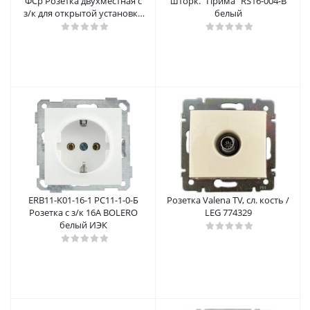
ФСр Розетка двухместная с
шторк. "Прима" RS16-004-B
з/к для открытой установки
белый
ФОРС IP54 ИЭК
ERB11-K01-16-1 РС11-1-0-Б
Розетка Valena TV, сл. кость /
Розетка с з/к 16А BOLERO
LEG 774329
белый ИЭК