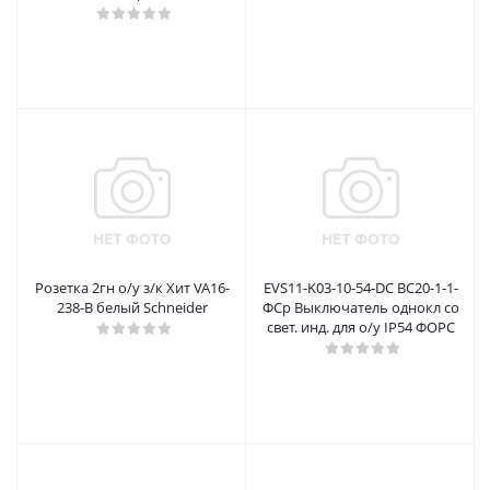
Розетка 2гн о/у з/к Хит VA16-
EVS11-K03-10-54-DC ВС20-1-1-
238-B белый Schneider
ФСр Выключатель однокл со
свет. инд. для о/у IP54 ФОРС