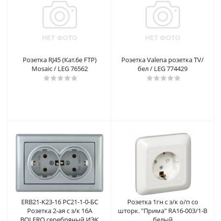
Розетка RJ45 (Кат.6e FTP)
Розетка Valena розетка TV/
Mosaic / LEG 76562
бел / LEG 774429
ERB21-K23-16 РС21-1-0-БС
Розетка 1гн с з/к о/п со
Розетка 2-ая с з/к 16А
шторк. "Прима" RA16-003/1-B
BOLERO серебряный ИЭК
белый