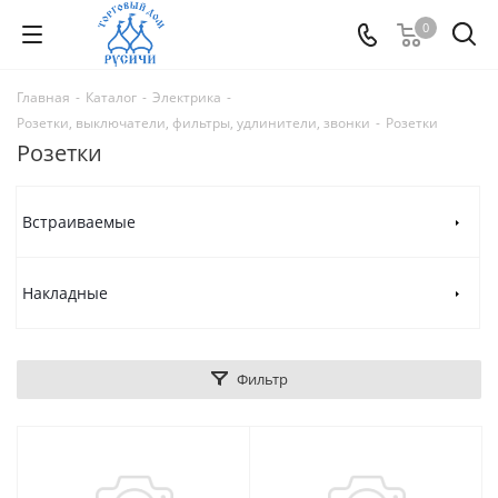
0
Главная
-
Каталог
-
Электрика
-
Розетки, выключатели, фильтры, удлинители, звонки
-
Розетки
Розетки
Встраиваемые
Накладные
Фильтр