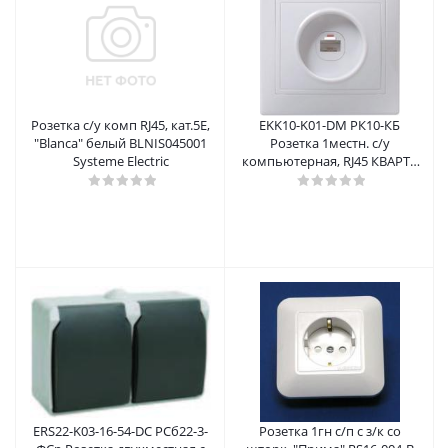
Розетка с/у комп RJ45, кат.5E,
EKK10-K01-DM РК10-КБ
"Blanca" белый BLNIS045001
Розетка 1местн. с/у
Systeme Electric
компьютерная, RJ45 КВАРТА
(белый), ИЭК
ERS22-K03-16-54-DC РСб22-3-
Розетка 1гн с/п с з/к со