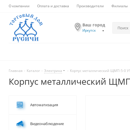
О компании
Оплата и доставка
Производители
Филиалы
Ваш город
Иркутск
Главная
-
Каталог
-
Электрика
-
Корпус металлический ЩМП-5-0 У1
Корпус металлический ЩМП-
Автоматизация
Видеонаблюдение