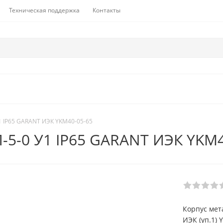
Техническая поддержка
Контакты
 IP65 GARANT ИЭК YKM40-05-65
5-0 У1 IP65 GARANT ИЭК YKM4
Корпус мет
ИЭК (уп.1) 