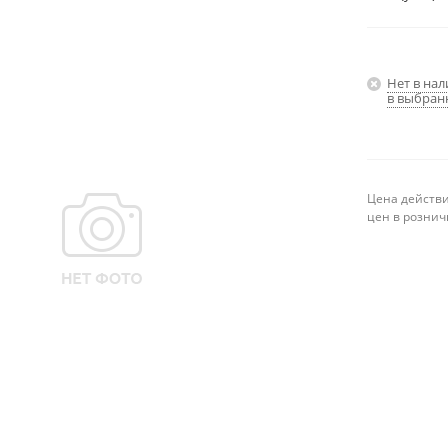
Нет в на
в выбран
Цена действи
цен в рознич