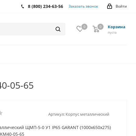
8 (800) 234-63-56
Заказать звонок
Войти
Корзина
0
0
0
пуста
0-05-65
Артикул:
Корпус металлический
аллический ЩМП-5-0 У1 IP65 GARANT (1000х650х275)
YKM40-05-65