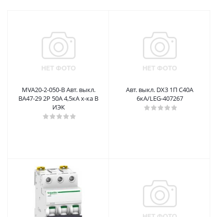
MVA20-2-050-B Авт. выкл.
Авт. выкл. DX3 1П C40A
ВА47-29 2Р 50А 4,5кА х-ка В
6кА/LEG-407267
ИЭК