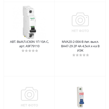
АВТ. ВЫКЛ.iC60N 1П 10A C,
MVA20-2-004-B Авт. выкл.
арт. A9F79110
ВА47-29 2Р 4А 4,5кА х-ка В
ИЭК