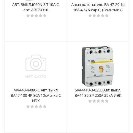
АВТ. ВЫКЛ.iC60N 3П 10A C,
Авт.выключатель ВА 47-29 1р
арт. A9F79310
16А 4,5кА хар.С, (Вольтмик)
MVA40-4-080-C Авт. выкл.
SVA4410-3-0250 Авт. выкл.
ВА47-100 4Р 80А 10кА х-ка С
ВА44 35 3Р 250А 25кА ИЭК
ИЭК