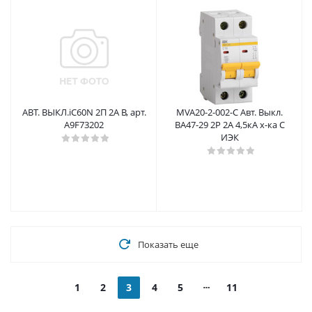
АВТ. ВЫКЛ.iC60N 2П 2A B, арт.
MVA20-2-002-C Авт. Выкл.
A9F73202
ВА47-29 2Р 2А 4,5кА х-ка С
ИЭК
Показать еще
1
2
3
4
5
11