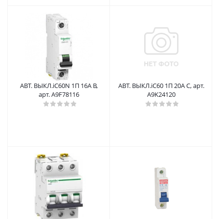
АВТ. ВЫКЛ.iC60N 1П 16A B,
АВТ. ВЫКЛ.iC60 1П 20A C, арт.
арт. A9F78116
A9K24120