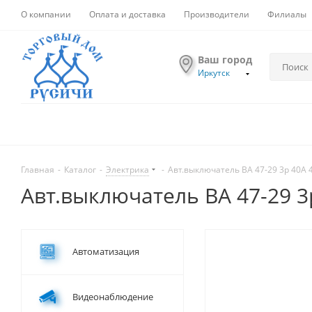
О компании
Оплата и доставка
Производители
Филиалы
Ваш город
Иркутск
Главная
-
Каталог
-
Электрика
-
Авт.выключатель ВА 47-29 3р 40А 4
Авт.выключатель ВА 47-29 3р
Автоматизация
Видеонаблюдение