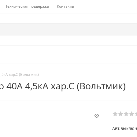
Техническая поддержка
Контакты
,5кА хар.С (Вольтмик)
 40А 4,5кА хар.С (Вольтмик)
Авт.выключа