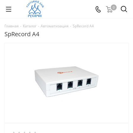
0
Главная
-
Каталог
-
Автоматизация
-
SpRecord A4
SpRecord A4