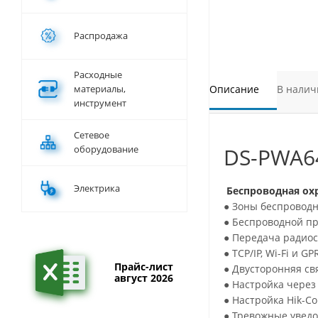
Распродажа
Расходные
материалы,
Описание
В налич
инструмент
Сетевое
оборудование
DS-PWA64
Электрика
Беспроводная ох
● Зоны беспроводн
● Беспроводной пр
● Передача радиос
● TCP/IP, Wi-Fi и GP
Прайс-лист
● Двусторонняя св
август 2026
● Настройка через
● Настройка Hik-Co
● Тревожные уведо