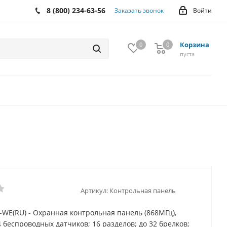
8 (800) 234-63-56
Заказать звонок
Войти
Корзина
0
0
0
пуста
)
Артикул:
Контрольная панель
-WE(RU) - Охранная контрольная панель (868МГц),
4 беспроводных датчиков; 16 разделов; до 32 брелков;