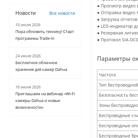
● Просмотр видео 
● Отправка видео 
Новости
Все новости
● Загрузка отчетов
10 июля 2026
● LED-индикатор д
Пора обновить технику! Старт
● Резервная литие
программы Trade-In
● Протокол SIA-DC0
24 июня 2026
Параметры о
Бесплатное облачное
хранение для камер Dahua
Частота
Тип беспроводной
16 июня 2026
Приглашаем на вебинар «Wi-Fi
Безопасность бе
камеры Dahua и новые
Зоны беспроводн
возможности»
Беспроводные сч
Беспроводные оп
Беспроводные бр