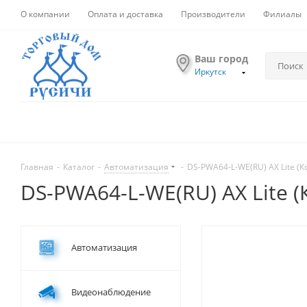
О компании
Оплата и доставка
Производители
Филиалы
Ваш город
Иркутск
Главная
-
Каталог
-
Автоматизация
-
DS-PWA64-L-WE(RU) AX Lite (К
DS-PWA64-L-WE(RU) AX Lite 
Автоматизация
Видеонаблюдение