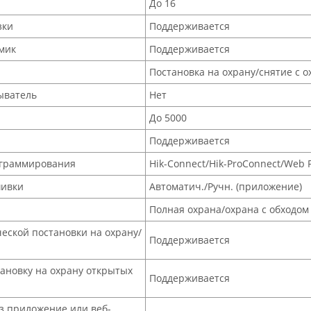
До 16
зки
Поддерживается
мик
Поддерживается
Постановка на охрану/снятие с о
ыватель
Нет
До 5000
Поддерживается
граммирования
Hik-Connect/Hik-ProConnect/Web 
шивки
Автоматич./Ручн. (приложение)
Полная охрана/охрана с обходом
еской постановки на охрану/
Поддерживается
ановку на охрану открытых
Поддерживается
з приложение или веб-