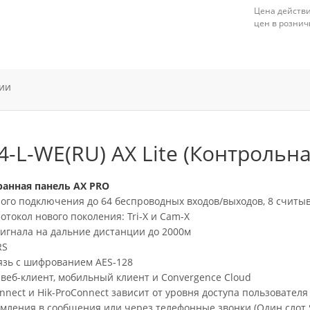
Цена действи
цен в рознич
ии
-L-WE(RU) AX Lite (Контрольна
ранная панель AX PRO
ого подключения до 64 беспроводных входов/выходов, 8 считыв
отокол нового поколения: Tri-X и Cam-X
игнала на дальние дистанции до 2000м
RS
язь с шифрованием AES-128
 веб-клиент, мобильный клиент и Convergence Cloud
nnect и Hik-ProConnect зависит от уровня доступа пользователя
мления в сообщения или через телефонные звонки (Один слот 