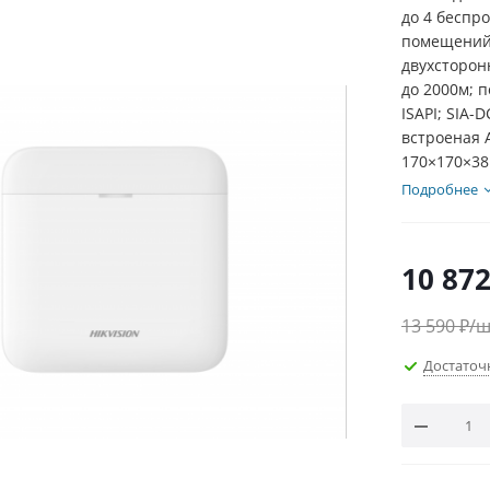
до 4 беспр
помещений)
двухсторон
до 2000м; 
ISAPI; SIA-
встроеная А
170×170×38
Подробнее
10 87
13 590
₽
/ш
Достаточ