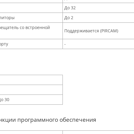
До 32
питоры
До 2
вещатель со встроенной
Поддерживается (PIRCAM)
орту
-
1
1
До 30
нкции программного обеспечения