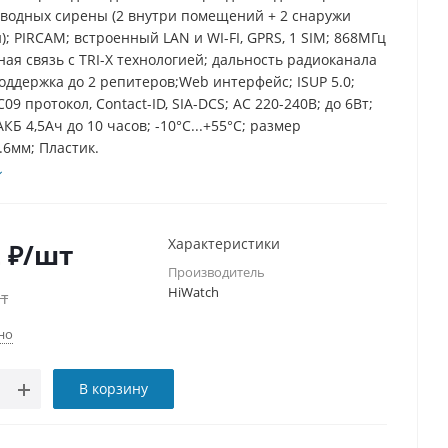
оводных сирены (2 внутри помещений + 2 снаружи
; PIRCAM; встроенный LAN и WI-FI, GPRS, 1 SIM; 868МГц
ная связь с TRI-X технологией; дальность радиоканала
поддержка до 2 репитеров;Web интерфейс; ISUP 5.0;
DC09 протокол, Contact-ID, SIA-DCS; AC 220-240В; до 6Вт;
КБ 4,5Ач до 10 часов; -10°C...+55°C; размер
.6мм; Пластик.
Характеристики
2
₽
/шт
Производитель
HiWatch
т
но
В корзину