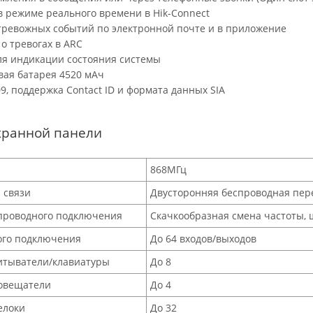
в режиме реального времени в Hik-Connect
тревожных событий по электронной почте и в приложение
 о тревогах в ARC
ля индикации состояния системы
вая батарея 4520 мАч
9, поддержка Contact ID и формата данных SIA
хранной панели
868МГц
 связи
Двусторонняя беспроводная пер
спроводного подключения
Скачкообразная смена частоты,
ого подключения
До 64 входов/выходов
итыватели/клавиатуры
До 8
овещатели
До 4
елоки
До 32