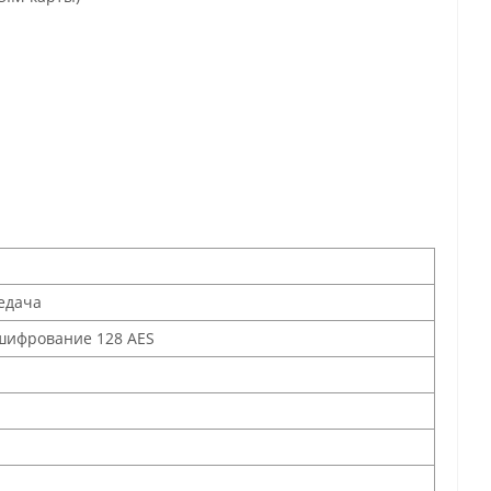
едача
 шифрование 128 AES