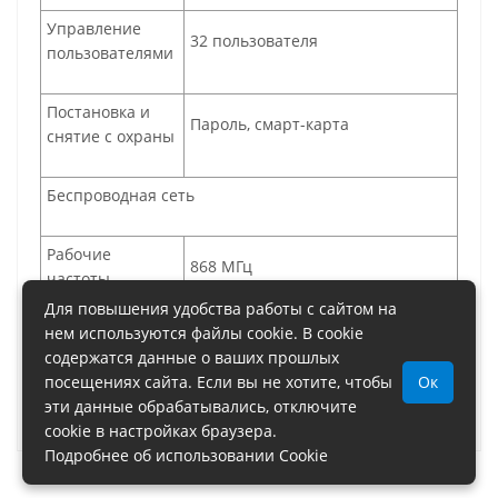
Управление
32 пользователя
пользователями
Постановка и
Пароль, смарт-карта
снятие с охраны
Беспроводная сеть
Рабочие
868 МГц
частоты
Для повышения удобства работы с сайтом на
нем используются файлы cookie. В cookie
Дальность
содержатся данные о ваших прошлых
передачи
посещениях сайта. Если вы не хотите, чтобы
Ок
сигнала
эти данные обрабатывались, отключите
cookie в настройках браузера.
Подробнее об использовании Cookie