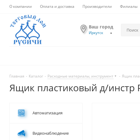
О компании
Оплата и доставка
Производители
Филиалы
Ваш город
Иркутск
Главная
-
Каталог
-
Расходные материалы, инструмент
-
Ящик плас
Ящик пластиковый д/инстр P
Автоматизация
Видеонаблюдение