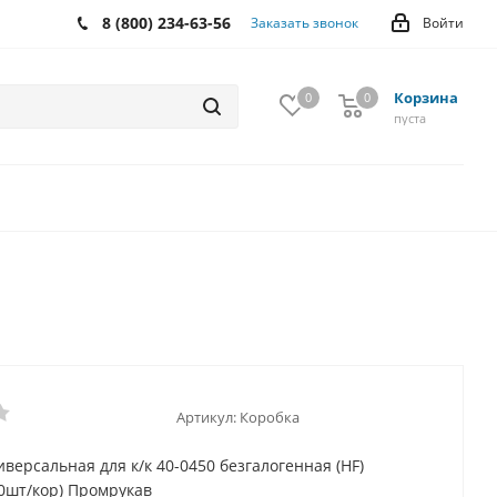
8 (800) 234-63-56
Заказать звонок
Войти
Корзина
0
0
0
пуста
Артикул:
Коробка
версальная для к/к 40-0450 безгалогенная (HF)
90шт/кор) Промрукав