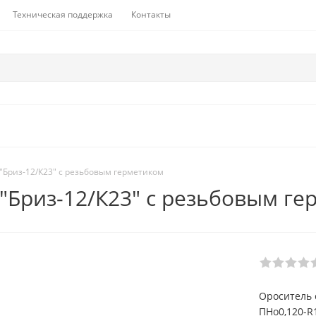
Техническая поддержка
Контакты
 "Бриз-12/К23" с резьбовым герметиком
 "Бриз-12/К23" с резьбовым г
Ороситель 
ПНо0,120-R1