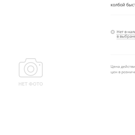
колбой быс
Нет в на
в выбран
Цена действи
цен в рознич