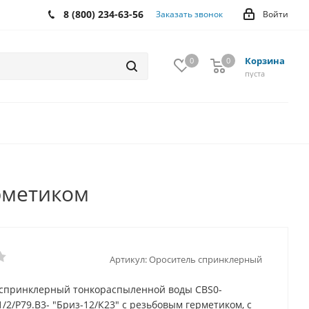
8 (800) 234-63-56
Заказать звонок
Войти
Корзина
0
0
0
пуста
ерметиком
Артикул:
Ороситель спринклерный
спринклерный тонкораспыленной воды СВS0-
/2/P79.В3- "Бриз-12/К23" с резьбовым герметиком, с