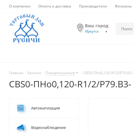
О компании
Оплата и доставка
Производители
Филиалы
Ваш город
Иркутск
Главная
-
Каталог
-
Пожаротушение
-
СВS0-ПНо0,120-R1/2/P79.В3-
СВS0-ПНо0,120-R1/2/P79.В3-
Автоматизация
Видеонаблюдение