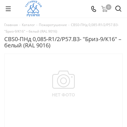
0
Главная
-
Каталог
-
Пожаротушение
-
СВS0-ПНд 0,085-R1/2/P57.В3-
"Бриз-9/К16" – белый (RAL 9016)
СВS0-ПНд 0,085-R1/2/P57.В3- "Бриз-9/К16" –
белый (RAL 9016)