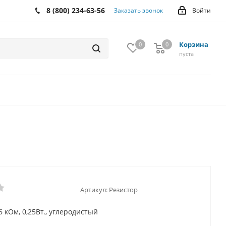
8 (800) 234-63-56
Заказать звонок
Войти
Корзина
0
0
0
пуста
Артикул:
Резистор
6 кОм, 0,25Вт., углеродистый