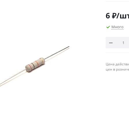
6
₽
/ш
Много
Цена действи
цен в рознич