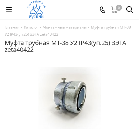
0
Главная
-
Каталог
-
Монтажные материалы
-
Муфта трубная МТ-38
У2 IP43(уп.25) ЗЭТА zeta40422
Муфта трубная МТ-38 У2 IP43(уп.25) ЗЭТА
zeta40422