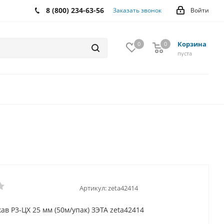
8 (800) 234-63-56
Заказать звонок
Войти
Корзина
0
0
0
пуста
Артикул:
zeta42414
ав Р3-ЦХ 25 мм (50м/упак) ЗЭТА zeta42414