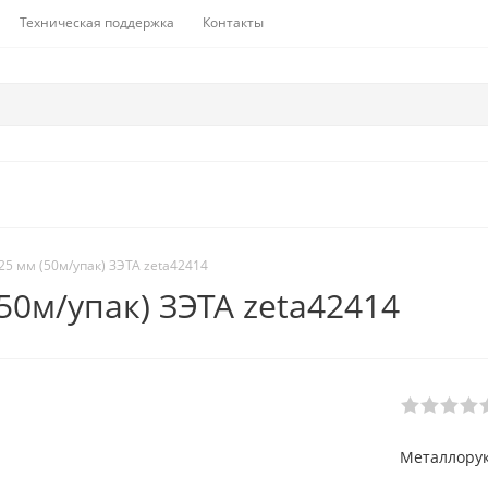
Техническая поддержка
Контакты
25 мм (50м/упак) ЗЭТА zeta42414
50м/упак) ЗЭТА zeta42414
Металлорук