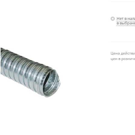
Нет в на
в выбран
Цена действи
цен в рознич