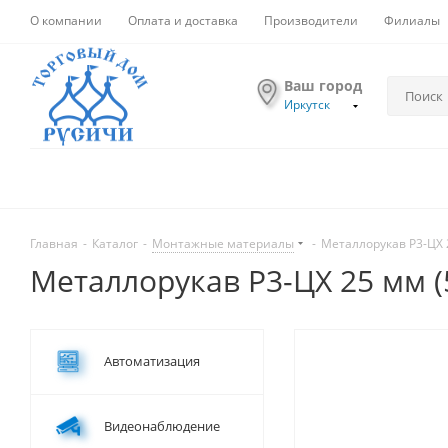
О компании
Оплата и доставка
Производители
Филиалы
Ваш город
Иркутск
Главная
-
Каталог
-
Монтажные материалы
-
Металлорукав Р3-ЦХ 
Металлорукав Р3-ЦХ 25 мм (
Автоматизация
Видеонаблюдение