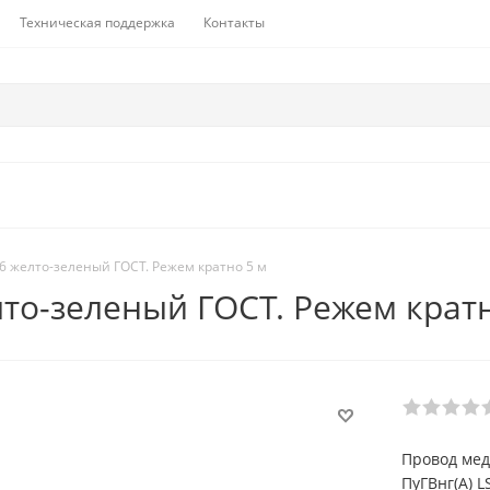
Техническая поддержка
Контакты
х6 желто-зеленый ГОСТ. Режем кратно 5 м
лто-зеленый ГОСТ. Режем крат
Провод мед
ПуГВнг(А) 