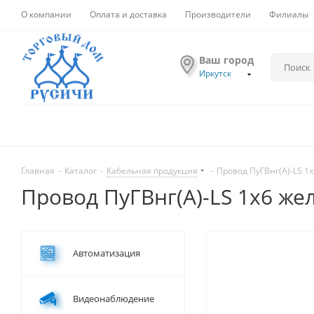
О компании
Оплата и доставка
Производители
Филиалы
Ваш город
Иркутск
Главная
-
Каталог
-
Кабельная продукция
-
Провод ПуГВнг(А)-LS 1
Провод ПуГВнг(А)-LS 1х6 же
Автоматизация
Видеонаблюдение