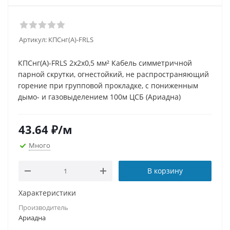
Артикул:
КПСнг(А)-FRLS
КПСнг(А)-FRLS 2x2x0,5 мм² Кабель симметричной
парной скрутки, огнестойкий, не распространяющий
горение при групповой прокладке, с пониженным
дымо- и газовыделением 100м ЦСБ (Ариадна)
43.64
₽
/м
Много
В корзину
Характеристики
Производитель
Ариадна