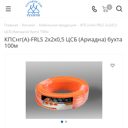
0
Главная
-
Каталог
-
Кабельная продукция
-
КПСнг(А)-FRLS 2х2х0,5
ЦСБ (Ариадна) бухта 100м
КПСнг(А)-FRLS 2х2х0,5 ЦСБ (Ариадна) бухта
100м