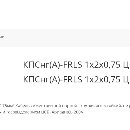
ии
КПСнг(А)-FRLS 1х2х0,75 
КПСнг(А)-FRLS 1х2х0,75 
х0,75мм² Кабель симметричной парной скрутки, огнестойкий, н
 и газовыделением ЦСБ (Ариадна)ь 200м