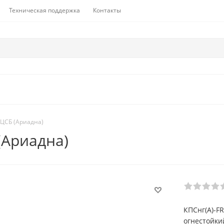
Техническая поддержка
Контакты
 ЦСБ (Ариадна)
(Ариадна)
КПСнг(А)-F
огнестойки