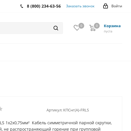
8 (800) 234-63-56
Заказать звонок
Войти
Корзина
0
0
0
пуста
Артикул:
КПСнг(А)-FRLS
RLS 1х2х0,75мм² Кабель симметричной парной скрутки,
й, не распространяющий горение при групповой