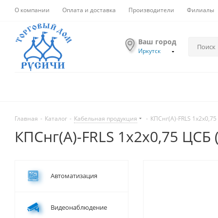
О компании
Оплата и доставка
Производители
Филиалы
Ваш город
Иркутск
Главная
-
Каталог
-
Кабельная продукция
-
КПСнг(А)-FRLS 1х2х0,75
КПСнг(А)-FRLS 1х2х0,75 ЦСБ 
Автоматизация
Видеонаблюдение