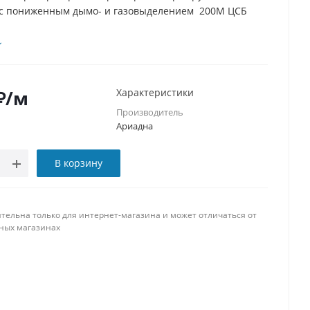
 с пониженным дымо- и газовыделением 200М ЦСБ
₽
/м
Характеристики
Производитель
Ариадна
В корзину
тельна только для интернет-магазина и может отличаться от
ных магазинах